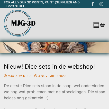
FOR ALL YOUR 3D PRINTS, PAINT (SUPPLIES) AND
Skip
TTRPG STUFF
to
content
Nieuw! Dice sets in de webshop!
Search for:
MJG_ADMIN_3D
4 NOVEMBER 2020
De eerste Dice sets staan in de shop, wel ondervinden
we nog wat problemen met de afbeeldingen. Die staan
helaas nog gekanteld :-).