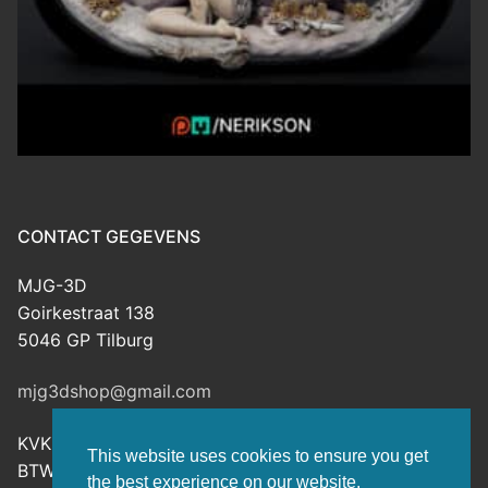
CONTACT GEGEVENS
MJG-3D
Goirkestraat 138
5046 GP Tilburg
mjg3dshop@gmail.com
KVK: 80143601
This website uses cookies to ensure you get
BTW-nr: NL003398508B26
the best experience on our website.