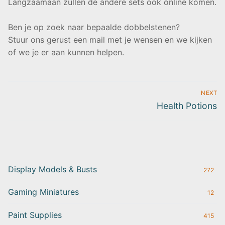
Langzaamaan zullen de andere sets ook online komen.
Ben je op zoek naar bepaalde dobbelstenen?
Stuur ons gerust een mail met je wensen en we kijken
of we je er aan kunnen helpen.
Post
NEXT
navigation
Next
Health Potions
post:
Display Models & Busts
272
Gaming Miniatures
12
Paint Supplies
415