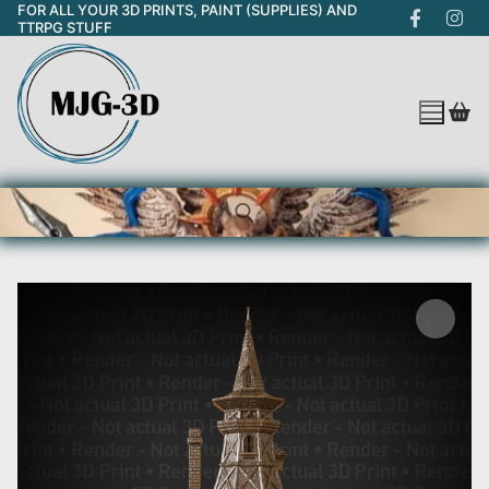
FOR ALL YOUR 3D PRINTS, PAINT (SUPPLIES) AND
Skip
TTRPG STUFF
to
content
Search for: