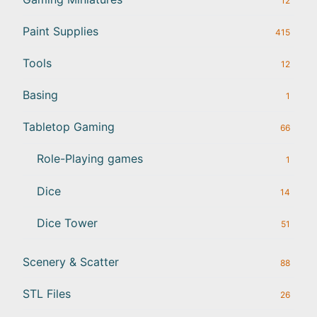
12
Paint Supplies
415
Tools
12
Basing
1
Tabletop Gaming
66
Role-Playing games
1
Dice
14
Dice Tower
51
Scenery & Scatter
88
STL Files
26