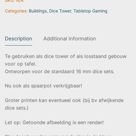
SKU:
N/A
|
Fates
Categories:
Buildings
,
Dice Tower
,
Tabletop Gaming
End
quantity
Description
Additional information
Te gebruiken als dice tower of als losstaand gebouw
voor op tafel.
Ontworpen voor de standaard 16 mm dice sets.
Nu ook als spaarpot verkrijgbaar!
Groter printen kan eventueel ook (bij bv afwijkende
dice sets.)
Let op: Getoonde afbeelding is een render!