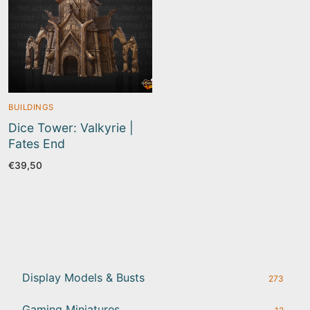
BUILDINGS
Dice Tower: Valkyrie |
Fates End
€
39,50
Display Models & Busts
273
Gaming Miniatures