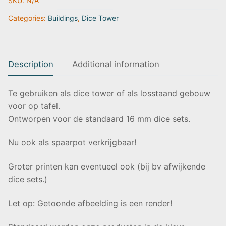
SKU:
N/A
Born
|
Categories:
Buildings
,
Dice Tower
Fates
End
quantity
Description
Additional information
Te gebruiken als dice tower of als losstaand gebouw
voor op tafel.
Ontworpen voor de standaard 16 mm dice sets.
Nu ook als spaarpot verkrijgbaar!
Groter printen kan eventueel ook (bij bv afwijkende
dice sets.)
Let op: Getoonde afbeelding is een render!