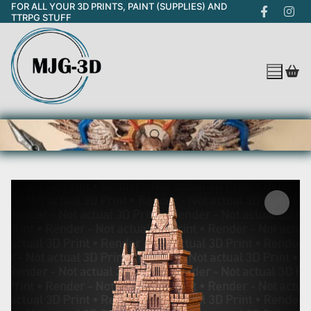
FOR ALL YOUR 3D PRINTS, PAINT (SUPPLIES) AND
Skip
TTRPG STUFF
to
content
Search for: