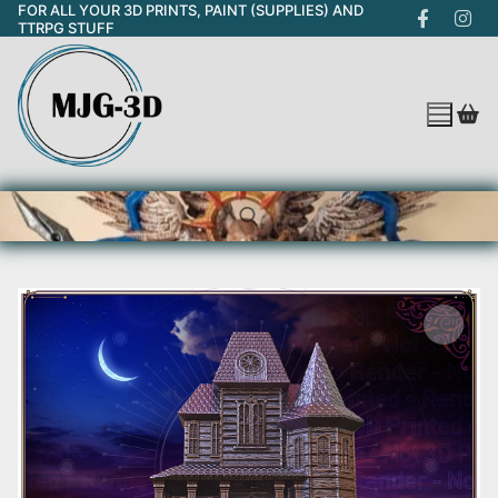
FOR ALL YOUR 3D PRINTS, PAINT (SUPPLIES) AND
Skip
TTRPG STUFF
to
content
Search for: