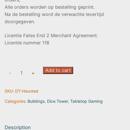
Alle orders worden op bestelling geprint.
Na de bestelling word de verwachte levertijd
doorgegeven.
Licentie Fates End 2 Merchant Agreement.
Licentie nummer 118
Dice
Add to cart
-
+
Tower:
Haunted
SKU:
DT-Haunted
|
Fates
Categories:
Buildings
,
Dice Tower
,
Tabletop Gaming
End
2
quantity
Description