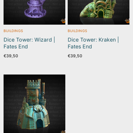
BUILDINGS
BUILDINGS
Dice Tower: Wizard |
Dice Tower: Kraken |
Fates End
Fates End
€
39,50
€
39,50