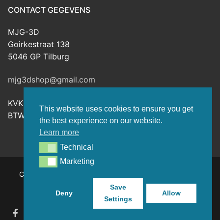
CONTACT GEGEVENS
MJG-3D
Goirkestraat 138
5046 GP Tilburg
mjg3dshop@gmail.com
KVK: 80143601
This website uses cookies to ensure you get
BTW-nr: NL003398508B26
the best experience on our website.
Learn more
Technical
Technical
Marketing
Marketing
Copyright © 2026 MJG-3D – For all your 3D prints, paint
(supplies) and TTRPG stuff – Powered by
Customify
.
Save
Deny
Allow
Settings