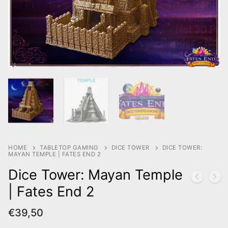
HOME
TABLETOP GAMING
DICE TOWER
DICE TOWER:
MAYAN TEMPLE | FATES END 2
Dice Tower: Mayan Temple
| Fates End 2
€
39,50