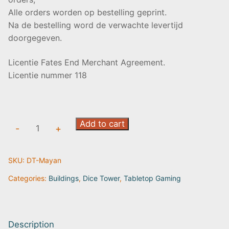
Alle orders worden op bestelling geprint.
Na de bestelling word de verwachte levertijd
doorgegeven.
Licentie Fates End Merchant Agreement.
Licentie nummer 118
Dice
Add to cart
-
+
Tower:
Mayan
SKU:
DT-Mayan
Temple
|
Categories:
Buildings
,
Dice Tower
,
Tabletop Gaming
Fates
End
2
Description
quantity