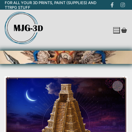
FOR ALL YOUR 3D PRINTS, PAINT (SUPPLIES) AND
Skip
TTRPG STUFF
to
content
Search for: