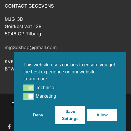
CONTACT GEGEVENS
MJG-3D
Goirkestraat 138
5046 GP Tilburg
mjg3dshop@gmail.com
KVK: 80143601
This website uses cookies to ensure you get
BTW-nr: NL003398508B26
the best experience on our website.
Learn more
Technical
Technical
Marketing
Marketing
Copyright © 2026 MJG-3D – For all your 3D prints, paint
(supplies) and TTRPG stuff – Powered by
Customify
.
Save
Deny
Allow
Settings