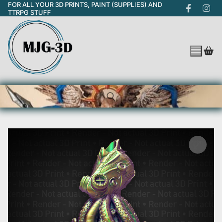
FOR ALL YOUR 3D PRINTS, PAINT (SUPPLIES) AND
Skip
TTRPG STUFF
to
content
Search for: