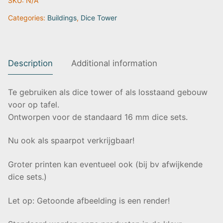
SKU:
N/A
|
Fates
Categories:
Buildings
,
Dice Tower
End
quantity
Description
Additional information
Te gebruiken als dice tower of als losstaand gebouw
voor op tafel.
Ontworpen voor de standaard 16 mm dice sets.
Nu ook als spaarpot verkrijgbaar!
Groter printen kan eventueel ook (bij bv afwijkende
dice sets.)
Let op: Getoonde afbeelding is een render!